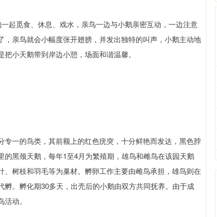
一起觅食、休息、戏水，亲鸟一边与小鹅亲密互动，一边注意
了，亲鸟就会小幅度张开翅膀，并发出独特的叫声，小鹅主动地
是把小天鹅带到岸边小憩，场面和谐温馨。
专一的鸟类，其前额上的红色疣突，十分鲜艳而发达，黑色脖
里的黑颈天鹅，每年1至4月为繁殖期，雄鸟和雌鸟在该园天鹅
叶、树枝和羽毛等为巢材。孵卵工作主要由雌鸟承担，雄鸟则在
代孵。孵化期30多天，出壳后的小鹅由双方共同抚养。由于成
鸟活动。