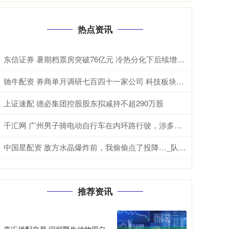
热点资讯
东信证券 暑期档票房突破76亿元 冷热分化下后续增长可期
驰牛配资 券商单月调研七百四十一家公司 科技板块拥挤度引发热议
上证速配 德必集团控股股东拟减持不超290万股
千汇网 广州男子骑电动自行车在内环路行驶，涉多项违法！被扣车罚款
中国星配资 敌方水晶爆炸前，我偷偷点了投降…_队友_游戏_因为
推荐资讯