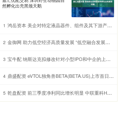
嘉汇优配交易 深圳野生动物园自
然孵化出壳黑颈天鹅
鸿岳资本 美企对特定液晶器件、组件及其下游产品提起337调查申请，多家中企为列名被告
1
金御网 助力低空经济高质量发展 “低空融合发展创新实验室”在鄂揭牌
2
宝牛配 纳斯达克拟修改针对小型IPO和中企的上市规则
3
鼎盛配资 eVTOL独角兽BETA(BETA.US)上市首日收涨5.88% 市值超越Archer
4
乾盘配资 前三季度净利同比增长明显 中联重科H股盘中涨逾5%
5