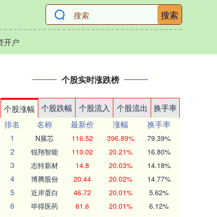
搜索
资开户
个股实时涨跌榜
个股跌幅
个股流入
个股流出
换手率
个股涨幅
排名
名称
最新价
涨幅
换手率
1
N展芯
116.52
396.89%
79.39%
2
锐翔智能
110.02
20.21%
16.80%
3
志特新材
14.8
20.03%
14.18%
4
博腾股份
20.44
20.02%
14.77%
5
近岸蛋白
46.72
20.01%
5.62%
6
毕得医药
61.6
20.01%
6.12%