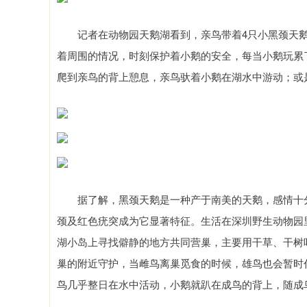
记者在动物园天鹅湖看到，亲鸟带着4只小黑颈天鹅
着周围的情况，时刻保护着小鹅的安全，每当小鹅玩累
爬到亲鸟的背上憩息，亲鸟驮着小鹅在湖水中游动；或
据了解，黑颈天鹅是一种产于南美的天鹅，感情十分
颈及红色疣突成为它显著特征。生活在深圳野生动物园
湖小岛上寻找僻静的地方共同营巢，主要用干草、干树
巢的附近守护，当雌鸟离巢觅食的时候，雄鸟也会暂时
鸟几乎整日在水中活动，小鹅就趴在成鸟的背上，随成