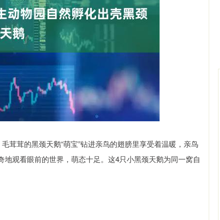
311.01
沪深300
4694.44
200.89
1.42%
毛茸茸的黑颈天鹅“萌宝”钻进亲鸟的翅膀里享受着温暖，亲鸟
奇地观看眼前的世界，萌态十足。这4只小黑颈天鹅为同一窝自