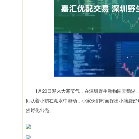
指数
3940.04
深证成指
14
39.68
1.02%
1月20日迎来大寒节气，在深圳野生动物园天鹅湖，
则驮着小鹅在湖水中游动，小家伙们时而探出小脑袋好
然孵化出壳。