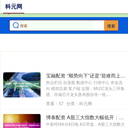
科元网
搜索
宝融配资 “顺势向下”还是“迎难而上” 成长派基金经理现分歧
热点栏目 自选股 数据中心 行情中心 资金流
向 模拟交易 客户端 近期，MLCC龙头三环集
团、存储芯片龙头普冉股份等一批....
查看：
57
分类：
科元网
博泰配资 A股三大指数大幅低开：沪指失守4000点，超5200股飘绿
中新经纬6月8日电 8日早盘，A股三大指数大