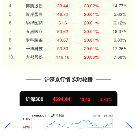
4
博腾股份
20.44
20.02%
14.77%
5
近岸蛋白
46.72
20.01%
5.62%
6
毕得医药
61.6
20.01%
6.12%
7
五洲医疗
83.62
20.01%
18.37%
8
耐科装备
49.67
20.01%
6.83%
9
一博科技
53.33
20.01%
17.26%
10
方邦股份
146.16
20.00%
7.68%
沪深京行情 实时轮播
北证50
1134.24
0.93%
11.37
1