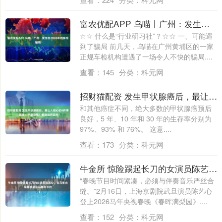
富农优配APP 乌喵丨广州：发生在2026年的车检骗局
☆☆ 什么是“行业研习社”？☆☆ 一、可能遇
到了骗局 前几天，乌喵在广州黄埔区的一家
正规车检机构遭遇了一场令人不快的骗局....
查看：
145
分类：
科元网
招财猫配资 发生甲状腺癌后，最让人担心的4件事！医生：不要恐慌！教你这样应对！
和其他癌症不同，绝大多数的甲状腺癌预后
良好，5 年、10 年和 30 年的生存率分别为
97%、93% 和 76%。 这意....
查看：
173
分类：
科元网
牛金所 惊险踢起长刀的女演员陈艺心，在马年央视春晚展示马舞与长枪
“春晚节目时间紧凑，必须与伴奏音乐严丝合
缝。”2月16日，上海京剧院武旦演员陈艺心
登上2026马年央视春晚《春晖满梨园》....
查看：
152
分类：
科元网