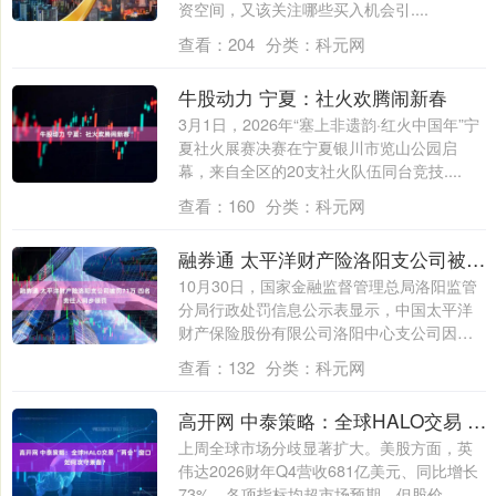
资空间，又该关注哪些买入机会引....
查看：
204
分类：
科元网
牛股动力 宁夏：社火欢腾闹新春
3月1日，2026年“塞上非遗韵·红火中国年”宁
夏社火展赛决赛在宁夏银川市览山公园启
幕，来自全区的20支社火队伍同台竞技....
查看：
160
分类：
科元网
融券通 太平洋财产险洛阳支公司被罚71万 四名责任人同步领罚
10月30日，国家金融监督管理总局洛阳监管
分局行政处罚信息公示表显示，中国太平洋
财产保险股份有限公司洛阳中心支公司因编
制....
查看：
132
分类：
科元网
高开网 中泰策略：全球HALO交易 “两会”窗口如何攻守兼备？
上周全球市场分歧显著扩大。美股方面，英
伟达2026财年Q4营收681亿美元、同比增长
73%，各项指标均超市场预期，但股价....