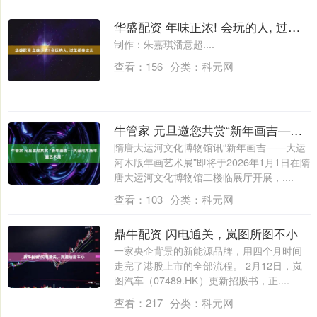
华盛配资 年味正浓! 会玩的人, 过年都来这儿
制作：朱嘉琪潘意超....
查看：
156
分类：
科元网
牛管家 元旦邀您共赏“新年画吉——大运河木版年画艺术展”
隋唐大运河文化博物馆讯“新年画吉——大运
河木版年画艺术展”即将于2026年1月1日在隋
唐大运河文化博物馆二楼临展厅开展，....
查看：
103
分类：
科元网
鼎牛配资 闪电通关，岚图所图不小
一家央企背景的新能源品牌，用四个月时间
走完了港股上市的全部流程。 2月12日，岚
图汽车（07489.HK）更新招股书，正....
查看：
217
分类：
科元网