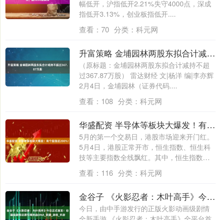
幅低开，沪指低开2.21%失守4000点，深成
指低开3.13%，创业板指低开....
查看：
70
分类：
科元网
升富策略 金埔园林两股东拟合计减持不超过367.87万股
（原标题：金埔园林两股东拟合计减持不超
过367.87万股） 雷达财经 文|杨洋 编|李亦辉
2月4日，金埔园林（证券代码....
查看：
108
分类：
科元网
华盛配资 半导体等板块大爆发！有个股涨近200%！
5月的第一个交易日，港股市场迎来开门红。
5月4日，港股正常开市，恒生指数、恒生科
技等主要指数全线飘红。其中，恒生指数
上....
查看：
116
分类：
科元网
金谷子 《火影忍者：木叶高手》今日正式首发！动画级剧情还原引爆热血DNA_资源_游戏_手游
今日，由中手游发行的正版火影动画级剧情
全新手游 《火影忍者：木叶高手》全平台首