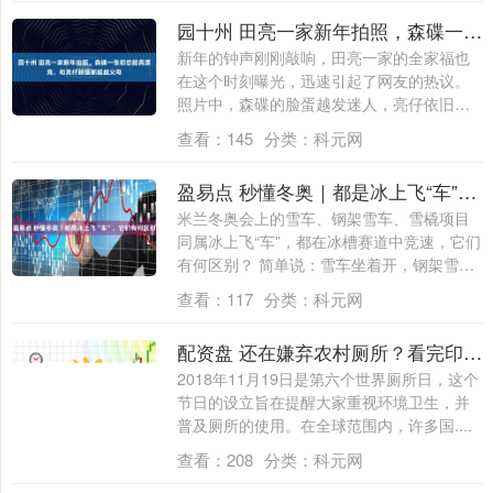
园十州 田亮一家新年拍照，森碟一张初恋脸真漂亮，和亮仔颜值都超越父母
新年的钟声刚刚敲响，田亮一家的全家福也
在这个时刻曝光，迅速引起了网友的热议。
照片中，森碟的脸蛋越发迷人，亮仔依旧帅
气逼人....
查看：
145
分类：
科元网
盈易点 秒懂冬奥｜都是冰上飞“车”，它们有何区别
米兰冬奥会上的雪车、钢架雪车、雪橇项目
同属冰上飞“车”，都在冰槽赛道中竞速，它们
有何区别？ 简单说：雪车坐着开，钢架雪
车....
查看：
117
分类：
科元网
配资盘 还在嫌弃农村厕所？看完印度和欧洲厕所，才知道古代中国人很智慧
2018年11月19日是第六个世界厕所日，这个
节日的设立旨在提醒大家重视环境卫生，并
普及厕所的使用。在全球范围内，许多国....
查看：
208
分类：
科元网