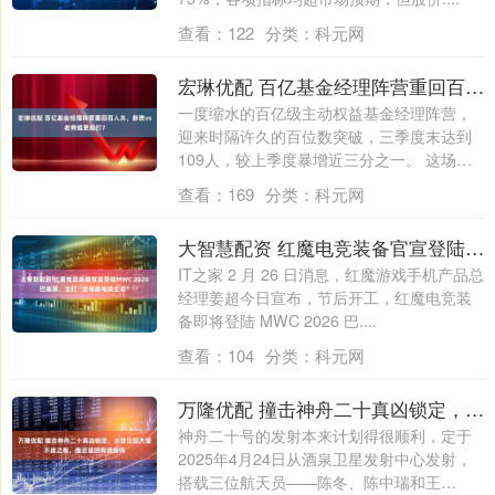
查看：
122
分类：
科元网
宏琳优配 百亿基金经理阵营重回百人关，新贵vs老将谁更能打？
一度缩水的百亿级主动权益基金经理阵营，
迎来时隔许久的百位数突破，三季度末达到
109人，较上季度暴增近三分之一。 这场扩
容....
查看：
169
分类：
科元网
大智慧配资 红魔电竞装备官宣登陆MWC 2026巴塞展，主打“全场景电竞生态”
IT之家 2 月 26 日消息，红魔游戏手机产品总
经理姜超今日宣布，节后开工，红魔电竞装
备即将登陆 MWC 2026 巴....
查看：
104
分类：
科元网
万隆优配 撞击神舟二十真凶锁定，太空出现大量不速之客，推迟返回有危险吗
神舟二十号的发射本来计划得很顺利，定于
2025年4月24日从酒泉卫星发射中心发射，
搭载三位航天员——陈冬、陈中瑞和王