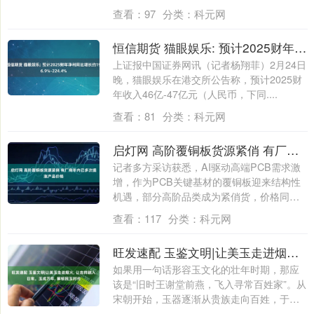
杰，....
查看：
97
分类：
科元网
恒信期货 猫眼娱乐: 预计2025财年净利同比增长约196.9%-224.4%
上证报中国证券网讯（记者杨翔菲）2月24日
晚，猫眼娱乐在港交所公告称，预计2025财
年收入46亿-47亿元（人民币，下同....
查看：
81
分类：
科元网
启灯网 高阶覆铜板货源紧俏 有厂商年内已多次提涨产品价格
记者多方采访获悉，AI驱动高端PCB需求激
增，作为PCB关键基材的覆铜板迎来结构性
机遇，部分高阶品类成为紧俏货，价格同
步....
查看：
117
分类：
科元网
旺发速配 玉鉴文明|让美玉走进烟火, 让吉祥融入日常。玉成万年, 解锁民玉时代
如果用一句话形容玉文化的壮年时期，那应
该是“旧时王谢堂前燕，飞入寻常百姓家”。从
宋朝开始，玉器逐渐从贵族走向百姓，于
是“....