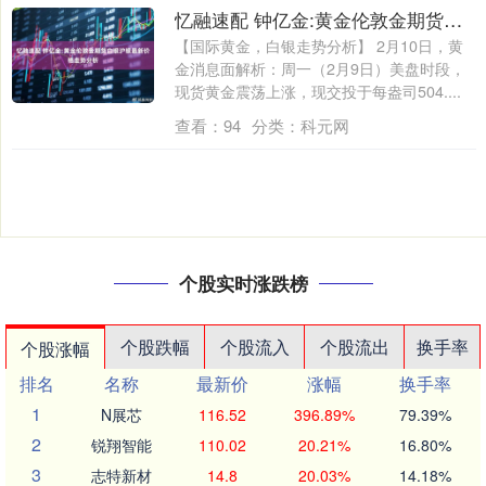
忆融速配 钟亿金:黄金伦敦金期货白银沪银最新价格走势分析
【国际黄金，白银走势分析】 2月10日，黄
金消息面解析：周一（2月9日）美盘时段，
现货黄金震荡上涨，现交投于每盎司504....
查看：
94
分类：
科元网
个股实时涨跌榜
个股跌幅
个股流入
个股流出
换手率
个股涨幅
排名
名称
最新价
涨幅
换手率
1
N展芯
116.52
396.89%
79.39%
2
锐翔智能
110.02
20.21%
16.80%
3
志特新材
14.8
20.03%
14.18%