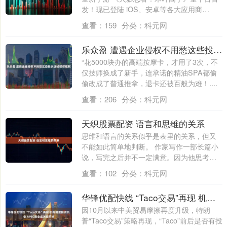
发！现已登陆 iOS、安卓等各大应用商
店。....
查看：
159
分类：
科元网
乐众盈 遭遇企业侵权不用愁这些投诉途径帮你维权
“花5000块办的高端按摩卡，才用了3次，不
仅技师换成了新手，连承诺的精油SPA都偷
偷改成了普通推拿，退卡还被百般为难！....
查看：
206
分类：
科元网
天织股票配资 语言和思维的关系
思维和语言的关系似乎是表里的关系，但又
不能如此简单地判断。 作家写作一部长篇小
说，写完之后并不一定满意。因为他思考的
东西....
查看：
102
分类：
科元网
华锋优配快线 “Taco交易”再现 机构瞄准投资机会 APEC峰会成关键节点
因10月以来中美贸易摩擦再度升级，特朗
普“Taco交易”策略再现，“Taco”前后是否有投