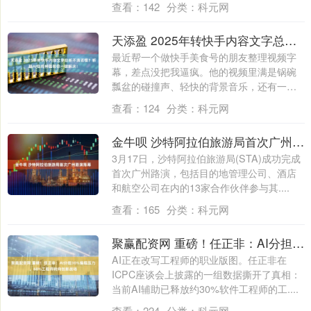
查看：
142
分类：
科元网
天添盈 2025年转快手内容文字总听不清还慢？听脑AI在线神器帮你一键解决！
最近帮一个做快手美食号的朋友整理视频字
幕，差点没把我逼疯。他的视频里满是锅碗
瓢盆的碰撞声、轻快的背景音乐，还有一口
地道的....
查看：
124
分类：
科元网
金牛呗 沙特阿拉伯旅游局首次广州路演落幕
3月17日，沙特阿拉伯旅游局(STA)成功完成
首次广州路演，包括目的地管理公司、酒店
和航空公司在内的13家合作伙伴参与其....
查看：
165
分类：
科元网
聚赢配资网 重磅！任正非：AI分担30%编程压力，60%工程师转向创新战场
AI正在改写工程师的职业版图。任正非在
ICPC座谈会上披露的一组数据撕开了真相：
当前AI辅助已释放约30%软件工程师的工....
查看：
224
分类：
科元网