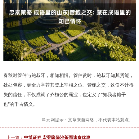
春秋时管仲与鲍叔牙，相知相惜。管仲贫时，鲍叔牙知其贤能，
处处包容，更全力举荐其登上宰相之位。管鲍之交，这份不计得
失的信任，不仅成就了齐桓公的霸业，也定义了“知我者鲍子
也”的千古情义。
科元网提示：文章来自网络，不代表本站观点。
上一篇：
中博证券 宏登隆绿沙茶面速食优惠