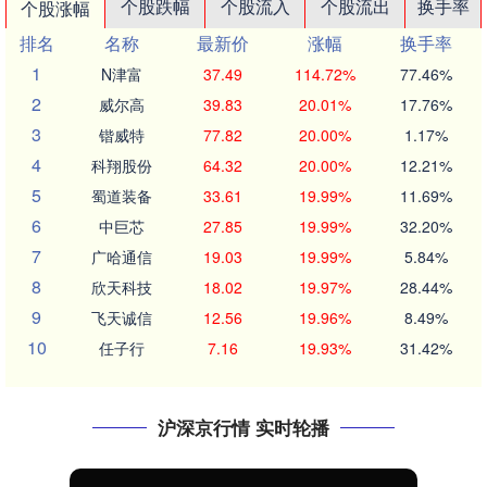
个股跌幅
个股流入
个股流出
换手率
个股涨幅
排名
名称
最新价
涨幅
换手率
1
N津富
37.49
114.72%
77.46%
2
威尔高
39.83
20.01%
17.76%
3
锴威特
77.82
20.00%
1.17%
4
科翔股份
64.32
20.00%
12.21%
5
蜀道装备
33.61
19.99%
11.69%
6
中巨芯
27.85
19.99%
32.20%
7
广哈通信
19.03
19.99%
5.84%
8
欣天科技
18.02
19.97%
28.44%
9
飞天诚信
12.56
19.96%
8.49%
10
任子行
7.16
19.93%
31.42%
沪深京行情 实时轮播