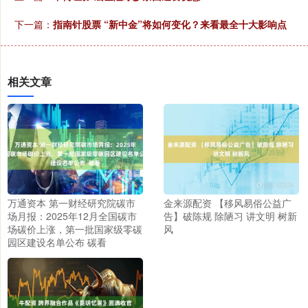
下一篇：
指南针股票 “新中金”将如何变化？来看最全十大影响点
相关文章
万通资本 第一财经研究院碳市
金来源配资 【移风易俗公益广
场月报：2025年12月全国碳市
告】破陈规 除陋习 讲文明 树新
场碳价上涨，第一批国家级零碳
风
园区建设名单公布 碳看