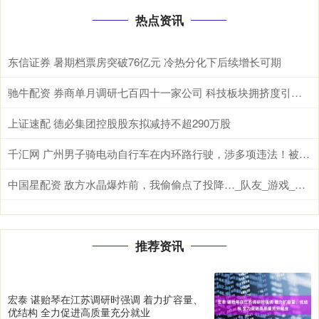
热点资讯
东信证券 暑期档票房突破76亿元 冷热分化下后续增长可期
驰牛配资 券商单月调研七百四十一家公司 科技板块拥挤度引发热议
上证速配 德必集团控股股东拟减持不超290万股
千汇网 广州男子骑电动自行车在内环路行驶，涉多项违法！被扣车罚款
中国星配资 敌方水晶爆炸前，我偷偷点了投降…_队友_游戏_因为
推荐资讯
宏泰 谌贻琴在江苏调研时强调 着力扩容量、
优结构 全力促进高质量充分就业