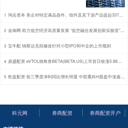
鸿岳资本 美企对特定液晶器件、组件及其下游产品提起337调查申请，多家中企为列名被告
1
金御网 助力低空经济高质量发展 “低空融合发展创新实验室”在鄂揭牌
2
宝牛配 纳斯达克拟修改针对小型IPO和中企的上市规则
3
鼎盛配资 eVTOL独角兽BETA(BETA.US)上市首日收涨5.88% 市值超越Archer
4
乾盘配资 前三季度净利同比增长明显 中联重科H股盘中涨逾5%
5
科元网
券商配资
券商配资开户