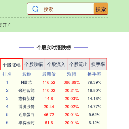
搜索
资开户
个股实时涨跌榜
个股跌幅
个股流入
个股流出
换手率
个股涨幅
排名
名称
最新价
涨幅
换手率
1
N展芯
116.52
396.89%
79.39%
2
锐翔智能
110.02
20.21%
16.80%
3
志特新材
14.8
20.03%
14.18%
4
博腾股份
20.44
20.02%
14.77%
5
近岸蛋白
46.72
20.01%
5.62%
6
毕得医药
61.6
20.01%
6.12%