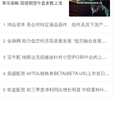
掌乐策略 国债期货午盘多数上涨
鸿岳资本 美企对特定液晶器件、组件及其下游产品提起337调查申请，多家中企为列名被告
1
金御网 助力低空经济高质量发展 “低空融合发展创新实验室”在鄂揭牌
2
宝牛配 纳斯达克拟修改针对小型IPO和中企的上市规则
3
鼎盛配资 eVTOL独角兽BETA(BETA.US)上市首日收涨5.88% 市值超越Archer
4
乾盘配资 前三季度净利同比增长明显 中联重科H股盘中涨逾5%
5