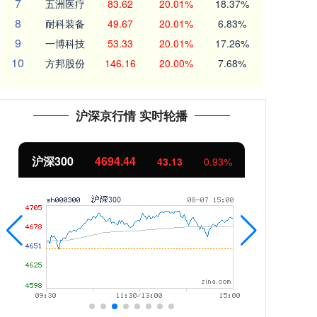
7
五洲医疗
83.62
20.01%
18.37%
8
耐科装备
49.67
20.01%
6.83%
9
一博科技
53.33
20.01%
17.26%
10
方邦股份
146.16
20.00%
7.68%
沪深京行情 实时轮播
沪深300
4694.44
北
43.13
0.93%