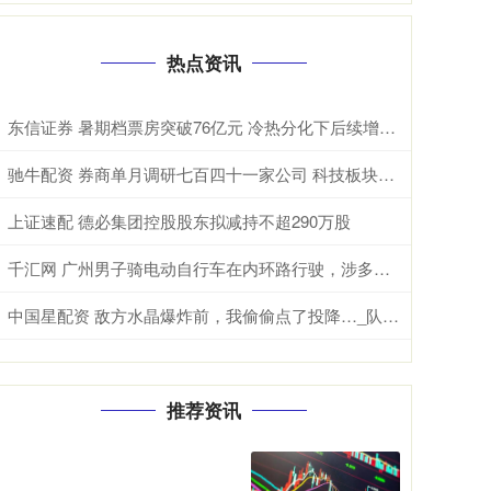
热点资讯
东信证券 暑期档票房突破76亿元 冷热分化下后续增长可期
驰牛配资 券商单月调研七百四十一家公司 科技板块拥挤度引发热议
上证速配 德必集团控股股东拟减持不超290万股
千汇网 广州男子骑电动自行车在内环路行驶，涉多项违法！被扣车罚款
中国星配资 敌方水晶爆炸前，我偷偷点了投降…_队友_游戏_因为
推荐资讯