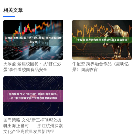
相关文章
天添盈 聚焦校园餐：从“虾仁炒
牛配资 跨界融合作品《昆明忆
蛋”事件看校园食品安全
景》圆满收官
国尚策略 文化“新三样”&#32;扬
帆出海正当时——浙江杭州探索
文化产业高质量发展新路径