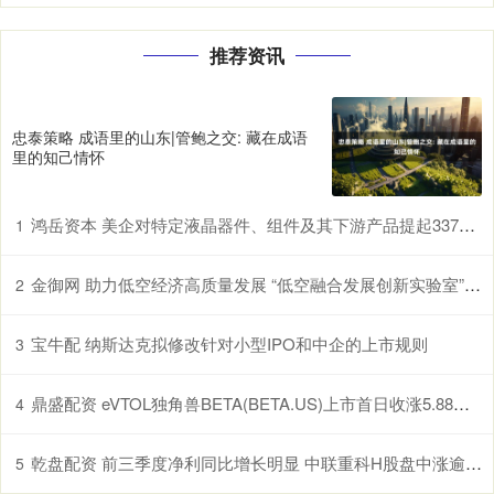
推荐资讯
忠泰策略 成语里的山东|管鲍之交: 藏在成语
里的知己情怀
鸿岳资本 美企对特定液晶器件、组件及其下游产品提起337调查申请，多家中企为列名被告
1
金御网 助力低空经济高质量发展 “低空融合发展创新实验室”在鄂揭牌
2
宝牛配 纳斯达克拟修改针对小型IPO和中企的上市规则
3
鼎盛配资 eVTOL独角兽BETA(BETA.US)上市首日收涨5.88% 市值超越Archer
4
乾盘配资 前三季度净利同比增长明显 中联重科H股盘中涨逾5%
5