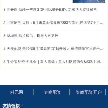
高开网 新疆一季度GDP同比增长5.6% 需求活力持续释放
1
元富证券 央行：5月末黄金储备报7383万盎司 连续第7个月增持黄金
2
华城融 马拉松后，机器人再竞技
3
天美配资 美联储9月“降息窗口”越开越大 就连鹰派官员也松口了！
4
牛金宝配资 冬奥会｜双人雪橇：意大利队揽两金&#32;中国组合迎突破
5
科元网
券商配资
券商配资开户
友情链接：