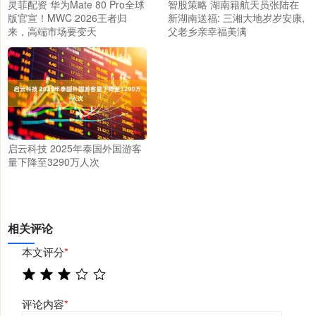
灵菲配资 华为Mate 80 Pro全球
智股策略 湖南籍航天员张陆在
版官宣！MWC 2026王者归
新湖南送福: 三湘大地岁岁安康,
来，高端市场要变天
父老乡亲幸福美满
启云科技 2025年泰国外国游客
量下降至3290万人次
相关评论
本文评分
*
评论内容
*