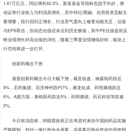
1.61万亿元，同比增长62.5%，新发基金等指标也趋于向好，驱
动证券行业收入与利润高增长，其中经纪/两融、自营投资贡献主
要增量，投行回归正增长，行业景气度向上修复动能充足，估值
与EPS双击，但动态估值还未达到历史极值，其中PE估值提前反
映业绩增长对高估值的消化，随着三季度业绩继续好转，板块上
行空间将进一步打开。
创新药概念下挫
港股创新药概念今日大幅下挫，截至收盘，翰森制药跌近
9%，石药集团、百济神州跌约7%，康龙化成、药明康德跌近
6%。A股方面，泰格医药跌近5%，药明康德、药石科技等跌逾
2%。
今日有消息称，特朗普政府正在考虑对来自中国的药品实施
严格限制，包括一项行政命令草案，该草案可能会扰动中国发明