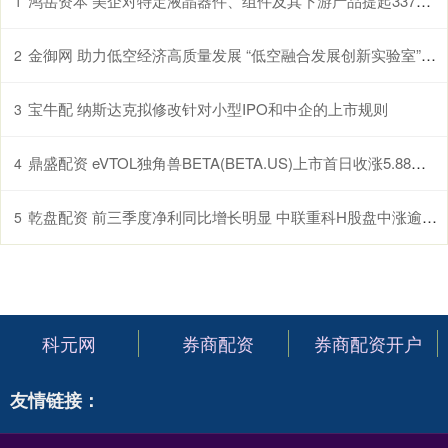
鸿岳资本 美企对特定液晶器件、组件及其下游产品提起337调查申请，多家中企为列名被告
1
金御网 助力低空经济高质量发展 “低空融合发展创新实验室”在鄂揭牌
2
宝牛配 纳斯达克拟修改针对小型IPO和中企的上市规则
3
鼎盛配资 eVTOL独角兽BETA(BETA.US)上市首日收涨5.88% 市值超越Archer
4
乾盘配资 前三季度净利同比增长明显 中联重科H股盘中涨逾5%
5
科元网
券商配资
券商配资开户
友情链接：