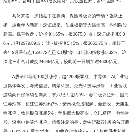
涨超5%。富时中国A50指数期货午后快速拉升，盘中涨超2%。
具体来看，沪指盘中在券商、保险等板块的带动下强势上
扬，逼近年内新高；深证成指、创业板指等大幅走高，均创阶段
新高。截至收盘，沪指涨1.65%，报3875.31点；深证成指涨3.3
6%，报12979.89点；创业板指涨5.15%，报3053.75点，相较于
去年9月最低点1520.72点已实现翻倍；科创50指数涨5.32%。沪
深北三市合计成交24649亿元，较此前一日增加逾4600亿元。
A股全市场近100股涨停，超4200股飘红。半导体、AI产业链
股集体爆发，海光信息、腾景科技、炬光科技等涨停，工业富联
连续两日涨停续创新高，寒武纪大涨约9%；券商板块拉升，国海
证券涨停，长江证券涨约7%；猪肉概念股崛起，金新农、天康生
物涨停，牧原股份涨超5%；苹果概念股亮眼，立讯精密、鹏鼎控
股、深南电路等均涨停。值得注意的是，盘中斩获7连板的首开股
份（600376）尾盘“炸板”，但收盘仍涨约7%；4连板的卧龙新能