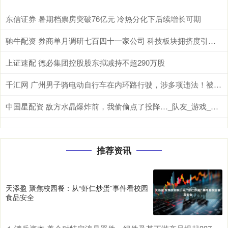
东信证券 暑期档票房突破76亿元 冷热分化下后续增长可期
驰牛配资 券商单月调研七百四十一家公司 科技板块拥挤度引发热议
上证速配 德必集团控股股东拟减持不超290万股
千汇网 广州男子骑电动自行车在内环路行驶，涉多项违法！被扣车罚款
中国星配资 敌方水晶爆炸前，我偷偷点了投降…_队友_游戏_因为
推荐资讯
天添盈 聚焦校园餐：从“虾仁炒蛋”事件看校园
食品安全