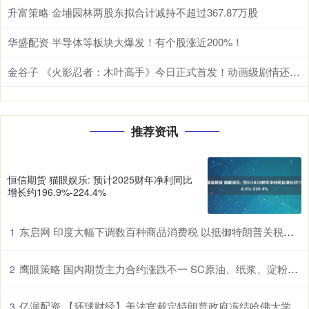
升富策略 金埔园林两股东拟合计减持不超过367.87万股
华盛配资 半导体等板块大爆发！有个股涨近200%！
金谷子 《火影忍者：木叶高手》今日正式首发！动画级剧情还原引爆热血DNA_资源_游戏_手游
推荐资讯
恒信期货 猫眼娱乐: 预计2025财年净利同比
增长约196.9%-224.4%
东启网 印度大幅下调数百种商品消费税 以抵御特朗普关税冲击
1
鹰眼策略 国内期货主力合约涨跌不一 SC原油、纸浆、淀粉、原木、棉花涨超1%
2
亿润配资 【环球财经】美法官裁定特朗普政府冻结哈佛大学经费违宪
3