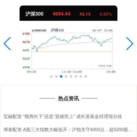
沪深300
4694.44
43.13
0.93%
热点资讯
宝融配资 “顺势向下”还是“迎难而上” 成长派基金经理现分歧
博泰配资 A股三大指数大幅低开：沪指失守4000点，超5200股飘绿