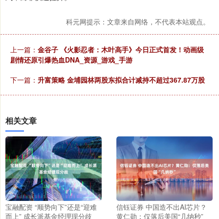
科元网提示：文章来自网络，不代表本站观点。
上一篇：
金谷子 《火影忍者：木叶高手》今日正式首发！动画级
剧情还原引爆热血DNA_资源_游戏_手游
下一篇：
升富策略 金埔园林两股东拟合计减持不超过367.87万股
相关文章
宝融配资 “顺势向下”还是“迎难
信钰证券 中国造不出AI芯片？
而上” 成长派基金经理现分歧
黄仁勋：仅落后美国“几纳秒”