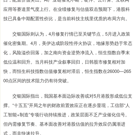
应用等赛道景气度上行。在业绩修复与估值双击预期下，港股科
技已具备中期配置性价比，是当前科技主线里优质的布局方向。
交银国际则认为，4月修复行情已至关键节点，5月进入政策
催化密集期。4月，美伊达成阶段性停火协议，地缘形势趋于常态
化，风险溢价回落，加之南向资金逆势净流入，恒生指数自季末
低位温和回升。当月科技产业叙事回归，日韩股市修复相对加
快，而恒生科技指数估值修复相对滞后，恒生指数在26000—265
00点区间的技术阻力仍有待突破。
交银国际指出，我国基本面边际改善或对5月港股形成低位支
撑。“十五五”开局之年的财政前置效应正在逐步显现，工信部“人
工智能+制造”专项行动持续推进，政策层面不乏产业催化信号。
但内需修复节奏、基本面改善对港股估值的拉升效应仍属渐进
式，而非快速拉升。