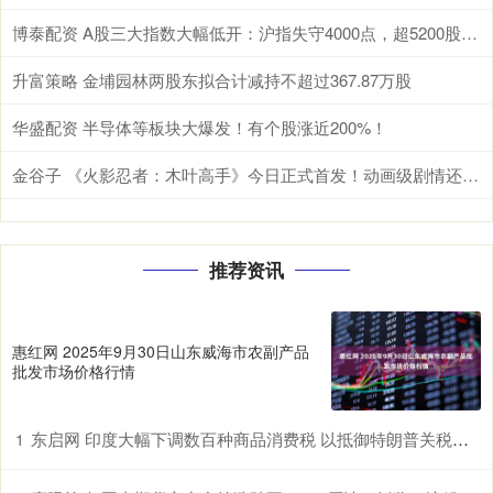
博泰配资 A股三大指数大幅低开：沪指失守4000点，超5200股飘绿
升富策略 金埔园林两股东拟合计减持不超过367.87万股
华盛配资 半导体等板块大爆发！有个股涨近200%！
金谷子 《火影忍者：木叶高手》今日正式首发！动画级剧情还原引爆热血DNA_资源_游戏_手游
推荐资讯
惠红网 2025年9月30日山东威海市农副产品
批发市场价格行情
东启网 印度大幅下调数百种商品消费税 以抵御特朗普关税冲击
1