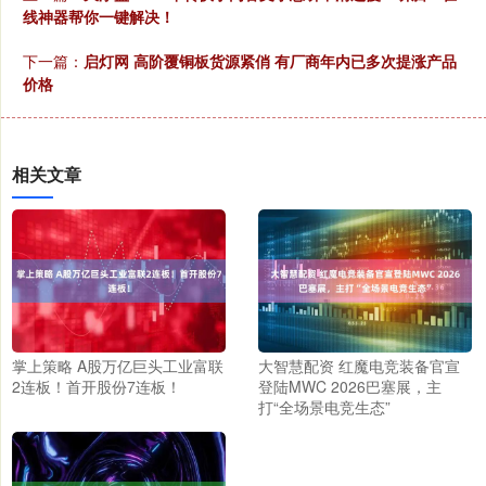
线神器帮你一键解决！
下一篇：
启灯网 高阶覆铜板货源紧俏 有厂商年内已多次提涨产品
价格
相关文章
掌上策略 A股万亿巨头工业富联
大智慧配资 红魔电竞装备官宣
2连板！首开股份7连板！
登陆MWC 2026巴塞展，主
打“全场景电竞生态”