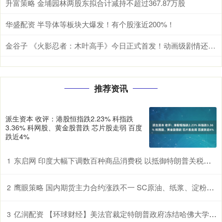
升富策略 金埔园林两股东拟合计减持不超过367.87万股
华盛配资 半导体等板块大爆发！有个股涨近200%！
金谷子 《火影忍者：木叶高手》今日正式首发！动画级剧情还原引爆热血DNA_资源_游戏_手游
推荐资讯
派生资本 收评：港股恒指跌2.23% 科指跌
3.36% 科网股、黄金股普跌 芯片股走弱 百度
跌近4%
东启网 印度大幅下调数百种商品消费税 以抵御特朗普关税冲击
1
鹰眼策略 国内期货主力合约涨跌不一 SC原油、纸浆、淀粉、原木、棉花涨超1%
2
亿润配资 【环球财经】美法官裁定特朗普政府冻结哈佛大学经费违宪
3