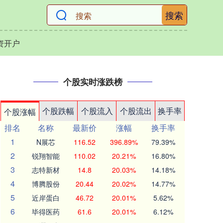
搜索
资开户
个股实时涨跌榜
个股跌幅
个股流入
个股流出
换手率
个股涨幅
排名
名称
最新价
涨幅
换手率
1
N展芯
116.52
396.89%
79.39%
2
锐翔智能
110.02
20.21%
16.80%
3
志特新材
14.8
20.03%
14.18%
4
博腾股份
20.44
20.02%
14.77%
5
近岸蛋白
46.72
20.01%
5.62%
6
毕得医药
61.6
20.01%
6.12%