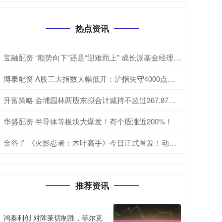
热点资讯
宝融配资 “顺势向下”还是“迎难而上” 成长派基金经理现分歧
博泰配资 A股三大指数大幅低开：沪指失守4000点，超5200股飘绿
升富策略 金埔园林两股东拟合计减持不超过367.87万股
华盛配资 半导体等板块大爆发！有个股涨近200%！
金谷子 《火影忍者：木叶高手》今日正式首发！动画级剧情还原引爆热血DNA_资源_游戏_手游
推荐资讯
鸿泰利创 对阵莱切制胜，菲尔克