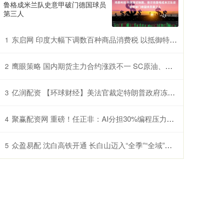
鲁格成米兰队史意甲破门德国球员
第三人
东启网 印度大幅下调数百种商品消费税 以抵御特朗普关税冲击
1
鹰眼策略 国内期货主力合约涨跌不一 SC原油、纸浆、淀粉、原木、棉花涨超1%
2
亿润配资 【环球财经】美法官裁定特朗普政府冻结哈佛大学经费违宪
3
聚赢配资网 重磅！任正非：AI分担30%编程压力，60%工程师转向创新战场
4
众盈易配 沈白高铁开通 长白山迈入“全季”“全域”旅游新阶段
5