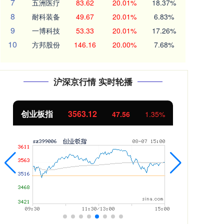
7
五洲医疗
83.62
20.01%
18.37%
8
耐科装备
49.67
20.01%
6.83%
9
一博科技
53.33
20.01%
17.26%
10
方邦股份
146.16
20.00%
7.68%
沪深京行情 实时轮播
创业板指
3563.12
基
47.56
1.35%