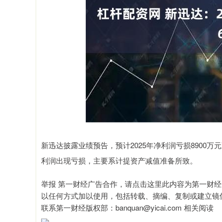
沪深300
4694.44
00.89
1.42%
43.13
0.
新迅达披露业绩预告，预计2025年净利润亏损8900万元至
利润出现亏损，主要系计提资产减值准备所致。
举报 第一财经广告合作，请点击这里此内容为第一财
以任何方式加以使用，包括转载、摘编、复制或建立镜
联系第一财经版权部：banquan@yicai.com 相关阅读