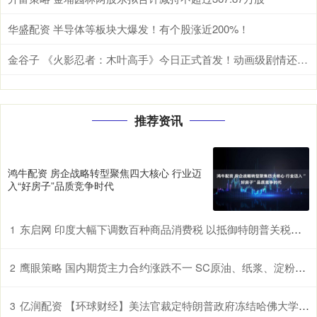
华盛配资 半导体等板块大爆发！有个股涨近200%！
金谷子 《火影忍者：木叶高手》今日正式首发！动画级剧情还原引爆热血DNA_资源_游戏_手游
推荐资讯
鸿牛配资 房企战略转型聚焦四大核心 行业迈
入“好房子”品质竞争时代
东启网 印度大幅下调数百种商品消费税 以抵御特朗普关税冲击
1
鹰眼策略 国内期货主力合约涨跌不一 SC原油、纸浆、淀粉、原木、棉花涨超1%
2
亿润配资 【环球财经】美法官裁定特朗普政府冻结哈佛大学经费违宪
3