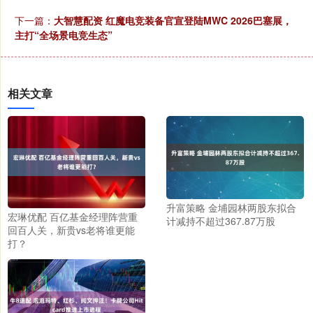
下一篇：
大智慧配资 红魔电竞装备官宣登陆MWC 2026巴塞展，
主打“全场景电竞生态”
相关文章
升富策略 金埔园林两股东拟合
宏琳优配 百亿基金经理阵营重
计减持不超过367.87万股
回百人关，新贵vs老将谁更能
打？