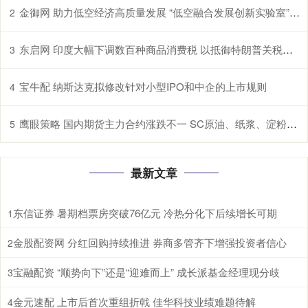
金御网 助力低空经济高质量发展 “低空融合发展创新实验室”在鄂揭牌
2
东启网 印度大幅下调数百种商品消费税 以抵御特朗普关税冲击
3
宝牛配 纳斯达克拟修改针对小型IPO和中企的上市规则
4
鹰眼策略 国内期货主力合约涨跌不一 SC原油、纸浆、淀粉、原木、棉花涨超1%
5
最新文章
东信证券 暑期档票房突破76亿元 冷热分化下后续增长可期
1
金股配资网 分红回购持续推进 券商多管齐下增强投资者信心
2
宝融配资 “顺势向下”还是“迎难而上” 成长派基金经理现分歧
3
金元速配 上市后首次重组折戟 佳华科技业绩难题待解
4