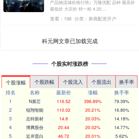
产品物流城价格行情）万隆优配 品种 最高价
最低价 大宗价 特一粉 4.20....
查看：
198
分类：
券商配资开户
科元网文章已加载完成
个股实时涨跌榜
个股跌幅
个股流入
个股流出
换手率
个股涨幅
排名
名称
最新价
涨幅
换手率
1
N展芯
116.52
396.89%
79.39%
2
锐翔智能
110.02
20.21%
16.80%
3
志特新材
14.8
20.03%
14.18%
4
博腾股份
20.44
20.02%
14.77%
5
近岸蛋白
46.72
20.01%
5.62%