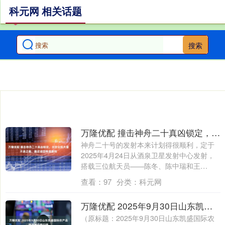
科元网 相关话题
搜索
万隆优配 撞击神舟二十真凶锁定，太空出现大量不速之客，推迟返回有危险吗
神舟二十号的发射本来计划得很顺利，定于
2025年4月24日从酒泉卫星发射中心发射，
搭载三位航天员——陈冬、陈中瑞和王
杰，....
查看：
97
分类：
科元网
万隆优配 2025年9月30日山东凯盛国际农产品物流城价格行情
（原标题：2025年9月30日山东凯盛国际农