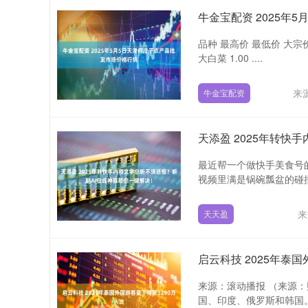
牛金宝配资 2025年
品种 最高价 最低价 大宗价 面粉 
大白菜 1.00 ....
来
牛金宝配资
天添盈 2025年转快
最近帮一个做快手美食号
视频里满是锅碗瓢盆的碰撞
来
天天盈
启云科技 2025年泰
来源：滚动播报 （来源
国、印度、俄罗斯和韩国。