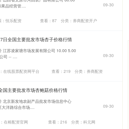
09-30
和果品经营管....
源：恒乐配资
查看：
87
分类：
券商配资开户
6月7日全国主要批发市场杏子价格行情
 江苏凌家塘市场发展有限公司 10.00 5.00
09-30
-- ....
深证成指
14311.01
02%
200.89
1.42%
：在线股票配资网平台
查看：
219
分类：
券商配资
7日全国主要批发市场杏鲍菇价格行情
宗价 北京新发地农副产品批发市场信息中心
09-30
朝阳区大洋路综合市场....
：在榕配资官网
查看：
216
分类：
科元网