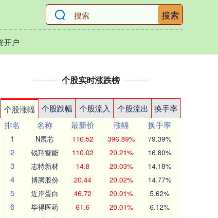
搜索
资开户
个股实时涨跌榜
个股跌幅
个股流入
个股流出
换手率
个股涨幅
排名
名称
最新价
涨幅
换手率
1
N展芯
116.52
396.89%
79.39%
2
锐翔智能
110.02
20.21%
16.80%
3
志特新材
14.8
20.03%
14.18%
4
博腾股份
20.44
20.02%
14.77%
5
近岸蛋白
46.72
20.01%
5.62%
6
毕得医药
61.6
20.01%
6.12%