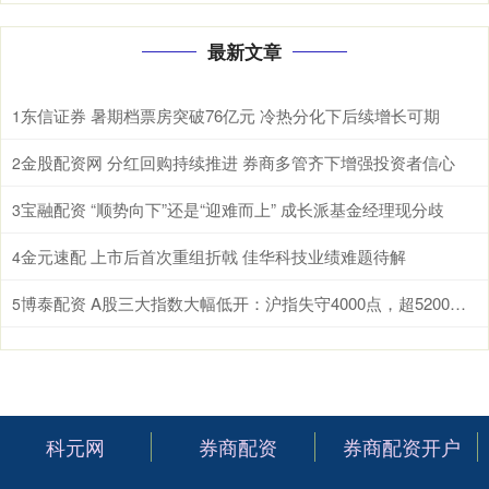
最新文章
东信证券 暑期档票房突破76亿元 冷热分化下后续增长可期
1
金股配资网 分红回购持续推进 券商多管齐下增强投资者信心
2
宝融配资 “顺势向下”还是“迎难而上” 成长派基金经理现分歧
3
金元速配 上市后首次重组折戟 佳华科技业绩难题待解
4
博泰配资 A股三大指数大幅低开：沪指失守4000点，超5200股飘绿
5
科元网
券商配资
券商配资开户