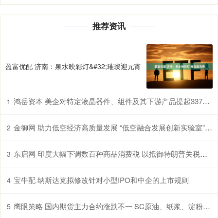
推荐资讯
盈富优配 济南：泉水映彩灯&#32;璀璨迎元宵
鸿岳资本 美企对特定液晶器件、组件及其下游产品提起337调查申请，多家中企为列名被告
1
金御网 助力低空经济高质量发展 “低空融合发展创新实验室”在鄂揭牌
2
东启网 印度大幅下调数百种商品消费税 以抵御特朗普关税冲击
3
宝牛配 纳斯达克拟修改针对小型IPO和中企的上市规则
4
鹰眼策略 国内期货主力合约涨跌不一 SC原油、纸浆、淀粉、原木、棉花涨超1%
5