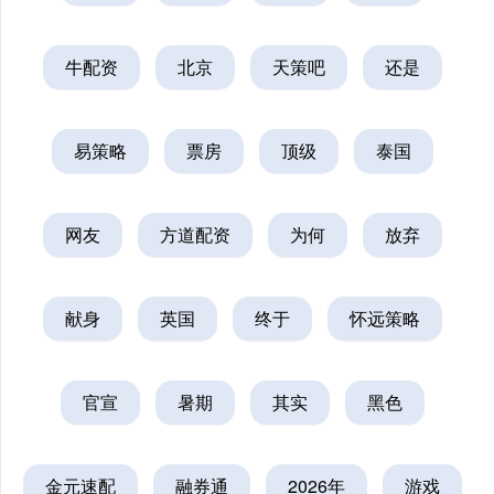
牛配资
北京
天策吧
还是
易策略
票房
顶级
泰国
网友
方道配资
为何
放弃
献身
英国
终于
怀远策略
官宣
暑期
其实
黑色
金元速配
融券通
2026年
游戏