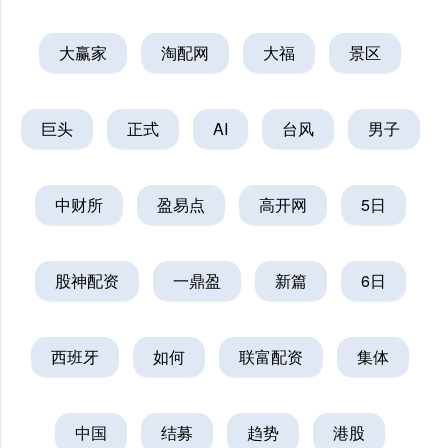
大赢家
淘配网
大福
景区
巨头
正式
AI
台风
男子
中财所
盈易点
高开网
5日
股神配资
一鼎盈
新篇
6日
西班牙
如何
联富配资
集体
中国
结募
趋势
港股