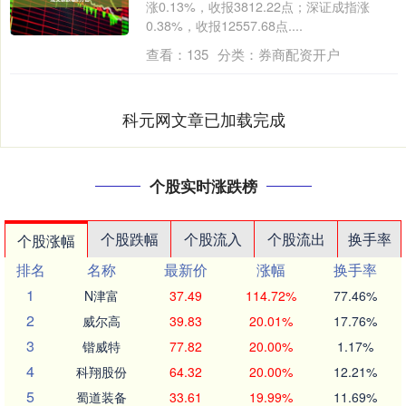
涨0.13%，收报3812.22点；深证成指涨
0.38%，收报12557.68点....
查看：
135
分类：
券商配资开户
科元网文章已加载完成
个股实时涨跌榜
个股跌幅
个股流入
个股流出
换手率
个股涨幅
排名
名称
最新价
涨幅
换手率
1
N津富
37.49
114.72%
77.46%
2
威尔高
39.83
20.01%
17.76%
3
锴威特
77.82
20.00%
1.17%
4
科翔股份
64.32
20.00%
12.21%
5
蜀道装备
33.61
19.99%
11.69%