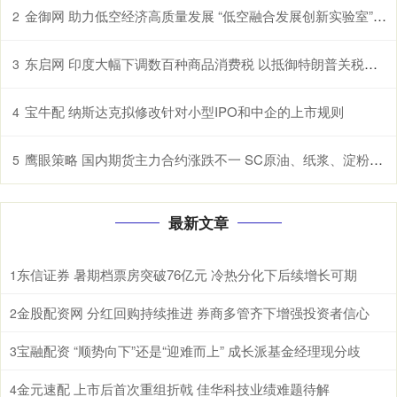
金御网 助力低空经济高质量发展 “低空融合发展创新实验室”在鄂揭牌
2
东启网 印度大幅下调数百种商品消费税 以抵御特朗普关税冲击
3
宝牛配 纳斯达克拟修改针对小型IPO和中企的上市规则
4
鹰眼策略 国内期货主力合约涨跌不一 SC原油、纸浆、淀粉、原木、棉花涨超1%
5
最新文章
东信证券 暑期档票房突破76亿元 冷热分化下后续增长可期
1
金股配资网 分红回购持续推进 券商多管齐下增强投资者信心
2
宝融配资 “顺势向下”还是“迎难而上” 成长派基金经理现分歧
3
金元速配 上市后首次重组折戟 佳华科技业绩难题待解
4