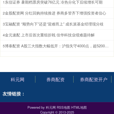
东信证券 暑期档票房突破76亿元 冷热分化下后续增长可期
1
金股配资网 分红回购持续推进 券商多管齐下增强投资者信心
2
宝融配资 “顺势向下”还是“迎难而上” 成长派基金经理现分歧
3
金元速配 上市后首次重组折戟 佳华科技业绩难题待解
4
博泰配资 A股三大指数大幅低开：沪指失守4000点，超5200股飘绿
5
科元网
券商配资
券商配资开户
友情链接：
Powered by
科元网
RSS地图
HTML地图
Copyright
© 2013-2025