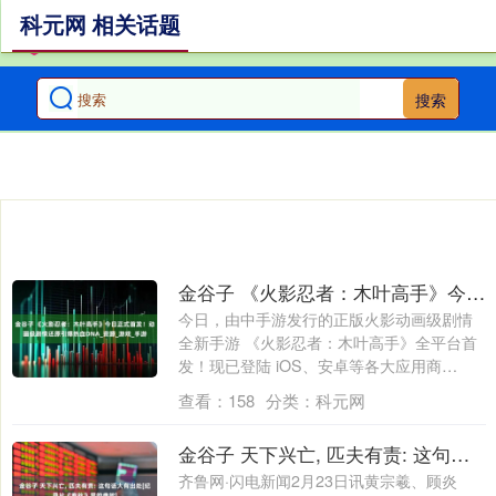
科元网 相关话题
搜索
金谷子 《火影忍者：木叶高手》今日正式首发！动画级剧情还原引爆热血DNA_资源_游戏_手游
今日，由中手游发行的正版火影动画级剧情
全新手游 《火影忍者：木叶高手》全平台首
发！现已登陆 iOS、安卓等各大应用商
店。....
查看：
158
分类：
科元网
金谷子 天下兴亡, 匹夫有责: 这句话大有出处[纪录片《春秋》里的典故]
齐鲁网·闪电新闻2月23日讯黄宗羲、顾炎