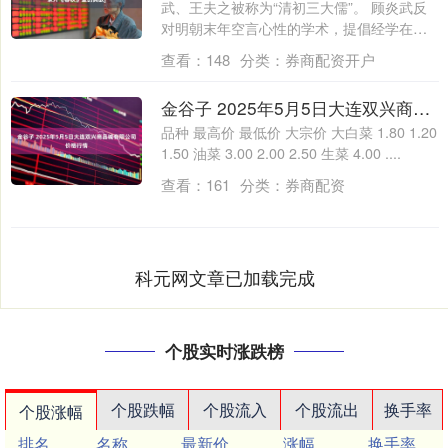
武、王夫之被称为“清初三大儒”。 顾炎武反
对明朝末年空言心性的学术，提倡经学在
于....
查看：
148
分类：
券商配资开户
金谷子 2025年5月5日大连双兴商品城有限公司价格行情
品种 最高价 最低价 大宗价 大白菜 1.80 1.20
1.50 油菜 3.00 2.00 2.50 生菜 4.00 ....
查看：
161
分类：
券商配资
科元网文章已加载完成
个股实时涨跌榜
个股跌幅
个股流入
个股流出
换手率
个股涨幅
排名
名称
最新价
涨幅
换手率