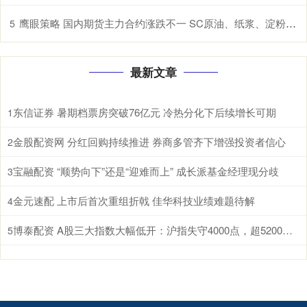
鹰眼策略 国内期货主力合约涨跌不一 SC原油、纸浆、淀粉、原木、棉花涨超1%
5
最新文章
东信证券 暑期档票房突破76亿元 冷热分化下后续增长可期
1
金股配资网 分红回购持续推进 券商多管齐下增强投资者信心
2
宝融配资 “顺势向下”还是“迎难而上” 成长派基金经理现分歧
3
金元速配 上市后首次重组折戟 佳华科技业绩难题待解
4
博泰配资 A股三大指数大幅低开：沪指失守4000点，超5200股飘绿
5