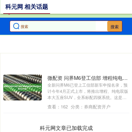
科元网 相关话题
搜索
微配资 问界M6登工信部 增程纯电双版齐发 搅动家用SUV市场?
全新问界M6已登上工信部新车申报名录，预
计今年4月正式上市，将推出增程、纯电双版
本大五座SUV，全系标配四驱系统。这是
否....
查看：
162
分类：
券商配资开户
科元网文章已加载完成