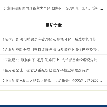
鹰眼策略 国内期货主力合约涨跌不一 SC原油、纸浆、淀粉、原木、棉花涨超1%
5
最新文章
东信证券 暑期档票房突破76亿元 冷热分化下后续增长可期
1
金股配资网 分红回购持续推进 券商多管齐下增强投资者信心
2
宝融配资 “顺势向下”还是“迎难而上” 成长派基金经理现分歧
3
金元速配 上市后首次重组折戟 佳华科技业绩难题待解
4
博泰配资 A股三大指数大幅低开：沪指失守4000点，超5200股飘绿
5