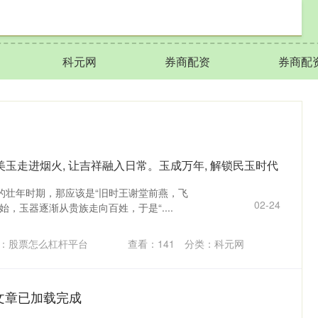
科元网
券商配资
券商配
美玉走进烟火, 让吉祥融入日常。玉成万年, 解锁民玉时代
的壮年时期，那应该是“旧时王谢堂前燕，飞
02-24
，玉器逐渐从贵族走向百姓，于是“....
：股票怎么杠杆平台
查看：
141
分类：
科元网
文章已加载完成