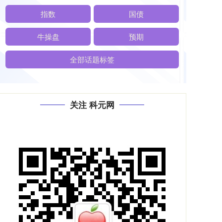
指数
国债
牛操盘
预期
全部话题标签
关注 科元网