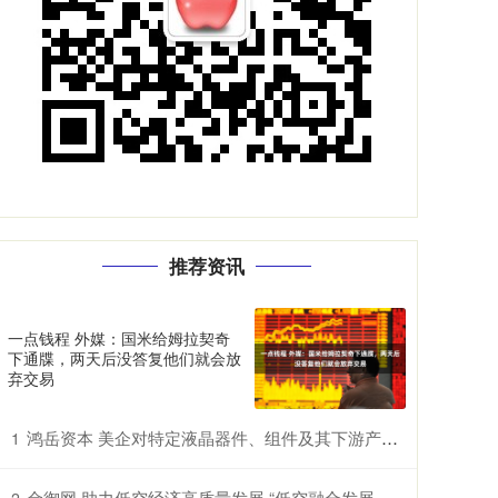
推荐资讯
一点钱程 外媒：国米给姆拉契奇
下通牒，两天后没答复他们就会放
弃交易
鸿岳资本 美企对特定液晶器件、组件及其下游产品提起337调查申请，多家中企为列名被告
1
金御网 助力低空经济高质量发展 “低空融合发展创新实验室”在鄂揭牌
2