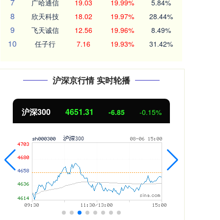
7
广哈通信
19.03
19.99%
5.84%
8
欣天科技
18.02
19.97%
28.44%
9
飞天诚信
12.56
19.96%
8.49%
10
任子行
7.16
19.93%
31.42%
沪深京行情 实时轮播
沪深300
4651.31
北
-6.85
-0.15%