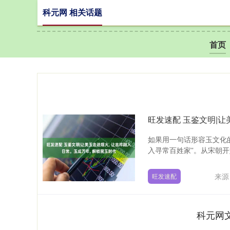
科元网 相关话题
首页
旺发速配 玉鉴文明|让
如果用一句话形容玉文化
入寻常百姓家”。从宋朝开始
来源
旺发速配
科元网