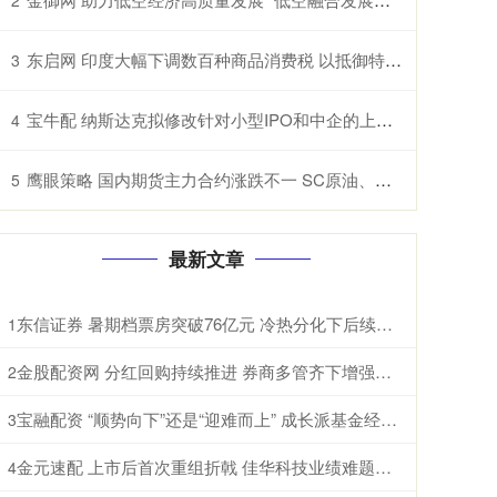
东启网 印度大幅下调数百种商品消费税 以抵御特朗普关税冲击
3
宝牛配 纳斯达克拟修改针对小型IPO和中企的上市规则
4
鹰眼策略 国内期货主力合约涨跌不一 SC原油、纸浆、淀粉、原木、棉花涨超1%
5
最新文章
东信证券 暑期档票房突破76亿元 冷热分化下后续增长可期
1
金股配资网 分红回购持续推进 券商多管齐下增强投资者信心
2
宝融配资 “顺势向下”还是“迎难而上” 成长派基金经理现分歧
3
金元速配 上市后首次重组折戟 佳华科技业绩难题待解
4