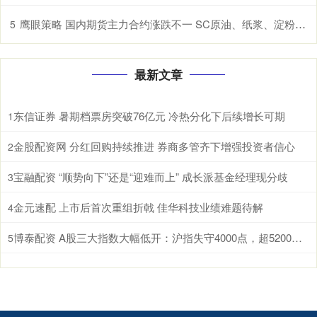
鹰眼策略 国内期货主力合约涨跌不一 SC原油、纸浆、淀粉、原木、棉花涨超1%
5
最新文章
东信证券 暑期档票房突破76亿元 冷热分化下后续增长可期
1
金股配资网 分红回购持续推进 券商多管齐下增强投资者信心
2
宝融配资 “顺势向下”还是“迎难而上” 成长派基金经理现分歧
3
金元速配 上市后首次重组折戟 佳华科技业绩难题待解
4
博泰配资 A股三大指数大幅低开：沪指失守4000点，超5200股飘绿
5