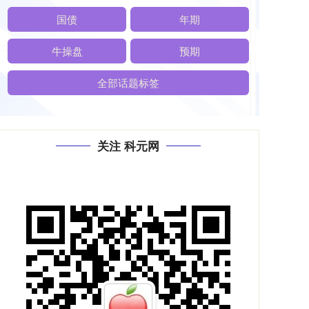
国债
年期
牛操盘
预期
全部话题标签
关注 科元网