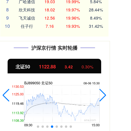
7
广哈通信
19.03
19.99%
5.84%
8
欣天科技
18.02
19.97%
28.44%
9
飞天诚信
12.56
19.96%
8.49%
10
任子行
7.16
19.93%
31.42%
沪深京行情 实时轮播
北证50
1122.88
创业
3.42
0.30%