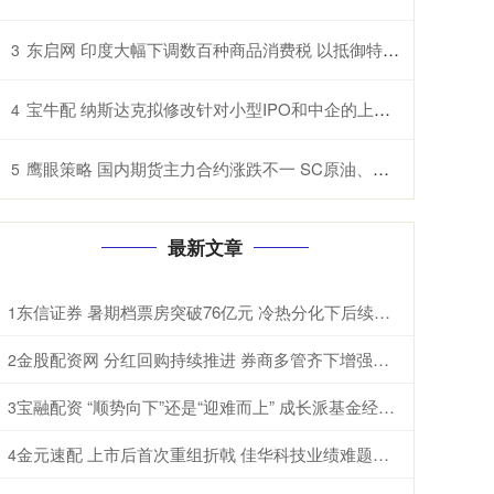
东启网 印度大幅下调数百种商品消费税 以抵御特朗普关税冲击
3
宝牛配 纳斯达克拟修改针对小型IPO和中企的上市规则
4
鹰眼策略 国内期货主力合约涨跌不一 SC原油、纸浆、淀粉、原木、棉花涨超1%
5
最新文章
东信证券 暑期档票房突破76亿元 冷热分化下后续增长可期
1
金股配资网 分红回购持续推进 券商多管齐下增强投资者信心
2
宝融配资 “顺势向下”还是“迎难而上” 成长派基金经理现分歧
3
金元速配 上市后首次重组折戟 佳华科技业绩难题待解
4