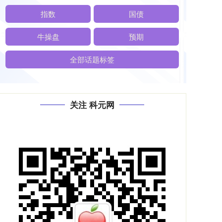
指数
国债
牛操盘
预期
全部话题标签
关注 科元网