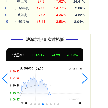
7
中巨芯
27.3
17.62%
24.41%
8
广脉科技
17.33
14.77%
12.06%
9
威尔高
37.95
14.34%
14.82%
10
中船汉光
16.41
13.56%
8.04%
沪深京行情 实时轮播
北证50
1115.17
创业
-4.29
-0.38%