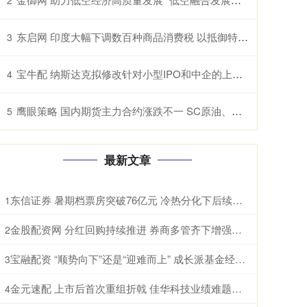
东启网 印度大幅下调数百种商品消费税 以抵御特朗普关税冲击
3
宝牛配 纳斯达克拟修改针对小型IPO和中企的上市规则
4
鹰眼策略 国内期货主力合约涨跌不一 SC原油、纸浆、淀粉、原木、棉花涨超1%
5
最新文章
东信证券 暑期档票房突破76亿元 冷热分化下后续增长可期
1
金股配资网 分红回购持续推进 券商多管齐下增强投资者信心
2
宝融配资 “顺势向下”还是“迎难而上” 成长派基金经理现分歧
3
金元速配 上市后首次重组折戟 佳华科技业绩难题待解
4