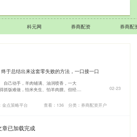
科元网
券商配资
券商配
，终于总结出来这套零失败的方法，一口接一口
。 自己动手，羊肉铺满、油润喷香，一大
02-23
得抓饭难做，怕米夹生、怕羊肉膻。但经....
：金点策略平台
查看：
136
分类：
券商配资开户
文章已加载完成