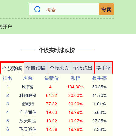
搜索
资开户
个股实时涨跌榜
个股跌幅
个股流入
个股流出
换手率
个股涨幅
排名
名称
最新价
涨幅
换手率
1
N津富
41
134.82%
59.85%
2
科翔股份
64.32
20.00%
11.70%
3
锴威特
77.82
20.00%
1.01%
4
广哈通信
19.03
19.99%
5.68%
5
欣天科技
18.02
19.97%
27.35%
6
飞天诚信
12.56
19.96%
7.36%