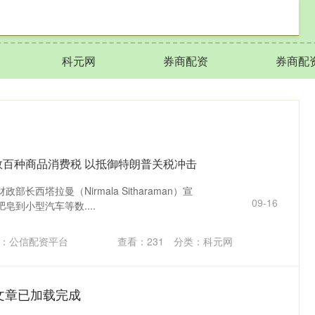
科元网
券商配资
券商配
数百种商品消费税 以抵御特朗普关税冲击
长西塔拉曼（Nirmala Sitharaman）宣
09-16
皂到小型汽车等数....
：公信配资平台
查看：
231
分类：
科元网
文章已加载完成