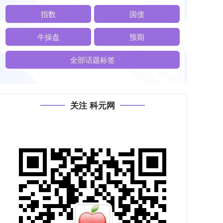
指数
国债
牛操盘
预期
全部话题标签
关注 科元网