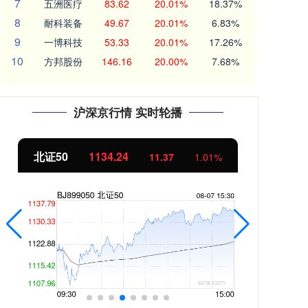
7
五洲医疗
83.62
20.01%
18.37%
8
耐科装备
49.67
20.01%
6.83%
9
一博科技
53.33
20.01%
17.26%
10
方邦股份
146.16
20.00%
7.68%
沪深京行情 实时轮播
北证50
1134.24
创
11.37
1.01%