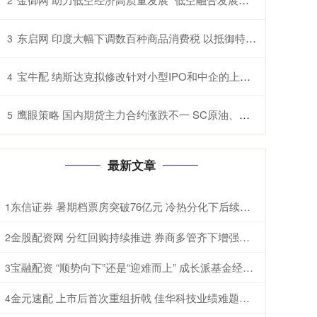
东启网 印度大幅下调数百种商品消费税 以抵御特朗普关税冲击
3
宝牛配 纳斯达克拟修改针对小型IPO和中企的上市规则
4
鹰眼策略 国内期货主力合约涨跌不一 SC原油、纸浆、淀粉、原木、棉花涨超1%
5
最新文章
东信证券 暑期档票房突破76亿元 冷热分化下后续增长可期
1
金股配资网 分红回购持续推进 券商多管齐下增强投资者信心
2
宝融配资 “顺势向下”还是“迎难而上” 成长派基金经理现分歧
3
金元速配 上市后首次重组折戟 佳华科技业绩难题待解
4