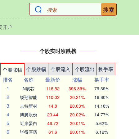
搜索
资开户
个股实时涨跌榜
个股跌幅
个股流入
个股流出
换手率
个股涨幅
排名
名称
最新价
涨幅
换手率
1
N展芯
116.52
396.89%
79.39%
2
锐翔智能
110.02
20.21%
16.80%
3
志特新材
14.8
20.03%
14.18%
4
博腾股份
20.44
20.02%
14.77%
5
近岸蛋白
46.72
20.01%
5.62%
6
毕得医药
61.6
20.01%
6.12%