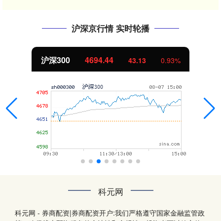
沪深京行情 实时轮播
.44
北证50
1134.
43.13
0.93%
科元网
科元网 - 券商配资|券商配资开户:我们严格遵守国家金融监管政