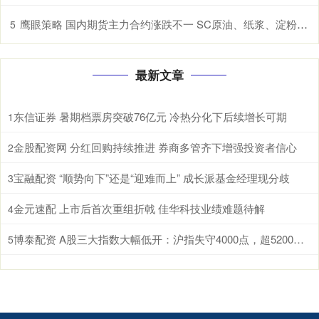
鹰眼策略 国内期货主力合约涨跌不一 SC原油、纸浆、淀粉、原木、棉花涨超1%
5
最新文章
东信证券 暑期档票房突破76亿元 冷热分化下后续增长可期
1
金股配资网 分红回购持续推进 券商多管齐下增强投资者信心
2
宝融配资 “顺势向下”还是“迎难而上” 成长派基金经理现分歧
3
金元速配 上市后首次重组折戟 佳华科技业绩难题待解
4
博泰配资 A股三大指数大幅低开：沪指失守4000点，超5200股飘绿
5