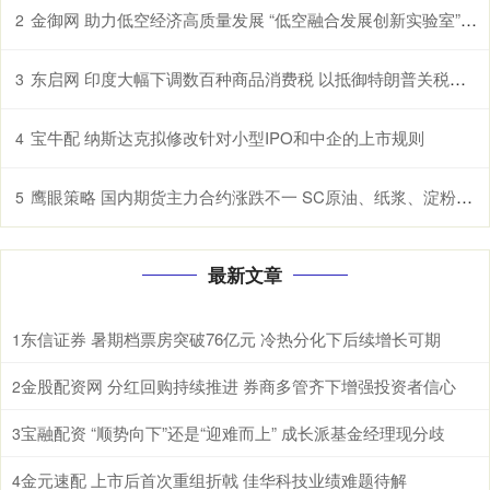
金御网 助力低空经济高质量发展 “低空融合发展创新实验室”在鄂揭牌
2
东启网 印度大幅下调数百种商品消费税 以抵御特朗普关税冲击
3
宝牛配 纳斯达克拟修改针对小型IPO和中企的上市规则
4
鹰眼策略 国内期货主力合约涨跌不一 SC原油、纸浆、淀粉、原木、棉花涨超1%
5
最新文章
东信证券 暑期档票房突破76亿元 冷热分化下后续增长可期
1
金股配资网 分红回购持续推进 券商多管齐下增强投资者信心
2
宝融配资 “顺势向下”还是“迎难而上” 成长派基金经理现分歧
3
金元速配 上市后首次重组折戟 佳华科技业绩难题待解
4