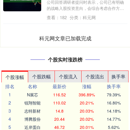
公司回答调研者提问时表示，公司已有明确
的战略入股投资意向，会综合考虑合作方融
资....
查看：
182
分类：
科元网
科元网文章已加载完成
个股实时涨跌榜
个股跌幅
个股流入
个股流出
换手率
个股涨幅
排名
名称
最新价
涨幅
换手率
1
N展芯
116.52
396.89%
79.39%
2
锐翔智能
110.02
20.21%
16.80%
3
志特新材
14.8
20.03%
14.18%
4
博腾股份
20.44
20.02%
14.77%
5
近岸蛋白
46.72
20.01%
5.62%