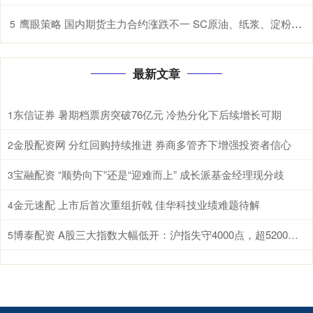
鹰眼策略 国内期货主力合约涨跌不一 SC原油、纸浆、淀粉、原木、棉花涨超1%
5
最新文章
东信证券 暑期档票房突破76亿元 冷热分化下后续增长可期
1
金股配资网 分红回购持续推进 券商多管齐下增强投资者信心
2
宝融配资 “顺势向下”还是“迎难而上” 成长派基金经理现分歧
3
金元速配 上市后首次重组折戟 佳华科技业绩难题待解
4
博泰配资 A股三大指数大幅低开：沪指失守4000点，超5200股飘绿
5