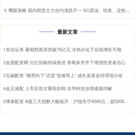
鹰眼策略 国内期货主力合约涨跌不一 SC原油、纸浆、淀粉、原木、棉花涨超1%
5
最新文章
东信证券 暑期档票房突破76亿元 冷热分化下后续增长可期
1
金股配资网 分红回购持续推进 券商多管齐下增强投资者信心
2
宝融配资 “顺势向下”还是“迎难而上” 成长派基金经理现分歧
3
金元速配 上市后首次重组折戟 佳华科技业绩难题待解
4
博泰配资 A股三大指数大幅低开：沪指失守4000点，超5200股飘绿
5