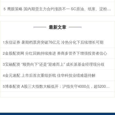
鹰眼策略 国内期货主力合约涨跌不一 SC原油、纸浆、淀粉、原木、棉花涨超1%
5
最新文章
东信证券 暑期档票房突破76亿元 冷热分化下后续增长可期
1
金股配资网 分红回购持续推进 券商多管齐下增强投资者信心
2
宝融配资 “顺势向下”还是“迎难而上” 成长派基金经理现分歧
3
金元速配 上市后首次重组折戟 佳华科技业绩难题待解
4
博泰配资 A股三大指数大幅低开：沪指失守4000点，超5200股飘绿
5