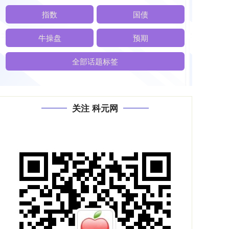
指数
国债
牛操盘
预期
全部话题标签
关注 科元网