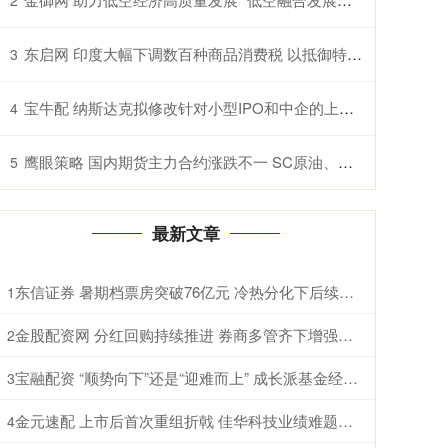
东启网 印度大幅下调数百种商品消费税 以抵御特朗普关税冲击
3
宝牛配 纳斯达克拟修改针对小型IPO和中企的上市规则
4
鹰眼策略 国内期货主力合约涨跌不一 SC原油、纸浆、淀粉、原木、棉花涨超1%
5
最新文章
东信证券 暑期档票房突破76亿元 冷热分化下后续增长可期
1
金股配资网 分红回购持续推进 券商多管齐下增强投资者信心
2
宝融配资 “顺势向下”还是“迎难而上” 成长派基金经理现分歧
3
金元速配 上市后首次重组折戟 佳华科技业绩难题待解
4