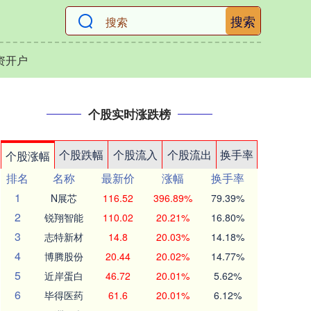
搜索
资开户
个股实时涨跌榜
个股跌幅
个股流入
个股流出
换手率
个股涨幅
排名
名称
最新价
涨幅
换手率
1
N展芯
116.52
396.89%
79.39%
2
锐翔智能
110.02
20.21%
16.80%
3
志特新材
14.8
20.03%
14.18%
4
博腾股份
20.44
20.02%
14.77%
5
近岸蛋白
46.72
20.01%
5.62%
6
毕得医药
61.6
20.01%
6.12%