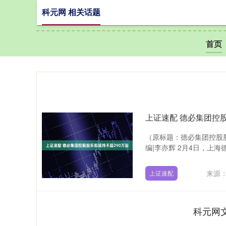
科元网 相关话题
首页
上证速配 德必集团控
（原标题：德必集团控股股
编|李亦辉 2月4日，上海
来源：
上证速配
科元网