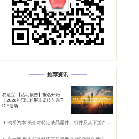
推荐资讯
易速宝 【活动预告】报名开始
▏2026年阳江粉酥非遗技艺亲子
DIY活动
鸿岳资本 美企对特定液晶器件、组件及其下游产品提起337调查申请，多家中企为列名被告
1
金御网 助力低空经济高质量发展 “低空融合发展创新实验室”在鄂揭牌
2