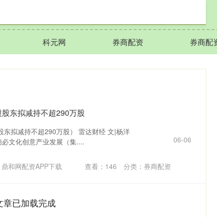
科元网
券商配资
券商配
股股东拟减持不超290万股
东拟减持不超290万股） 雷达财经 文|杨洋
06-06
德必文化创意产业发展（集....
鼎和网配资APP下载
查看：
146
分类：
券商配资
文章已加载完成