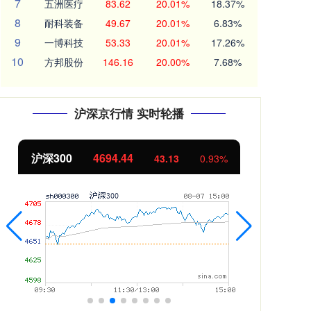
7
五洲医疗
83.62
20.01%
18.37%
8
耐科装备
49.67
20.01%
6.83%
9
一博科技
53.33
20.01%
17.26%
10
方邦股份
146.16
20.00%
7.68%
沪深京行情 实时轮播
沪深300
4694.44
北
43.13
0.93%