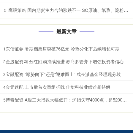
鹰眼策略 国内期货主力合约涨跌不一 SC原油、纸浆、淀粉、原木、棉花涨超1%
5
最新文章
东信证券 暑期档票房突破76亿元 冷热分化下后续增长可期
1
金股配资网 分红回购持续推进 券商多管齐下增强投资者信心
2
宝融配资 “顺势向下”还是“迎难而上” 成长派基金经理现分歧
3
金元速配 上市后首次重组折戟 佳华科技业绩难题待解
4
博泰配资 A股三大指数大幅低开：沪指失守4000点，超5200股飘绿
5