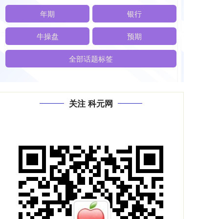
年期
银行
牛操盘
预期
全部话题标签
关注 科元网