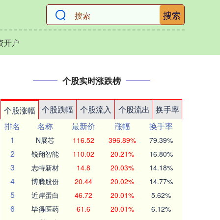
搜索
资开户
个股实时涨跌榜
个股跌幅
个股流入
个股流出
换手率
个股涨幅
排名
名称
最新价
涨幅
换手率
1
N展芯
116.52
396.89%
79.39%
2
锐翔智能
110.02
20.21%
16.80%
3
志特新材
14.8
20.03%
14.18%
4
博腾股份
20.44
20.02%
14.77%
5
近岸蛋白
46.72
20.01%
5.62%
6
毕得医药
61.6
20.01%
6.12%