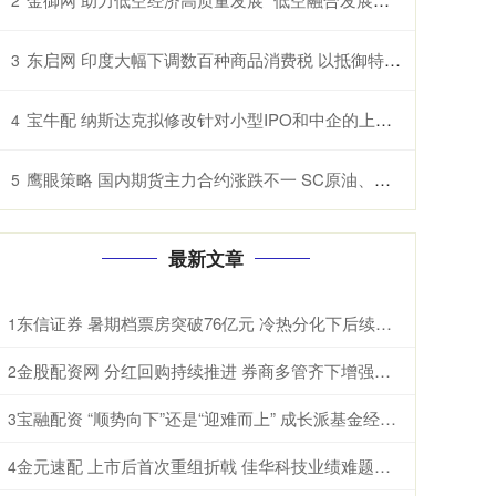
东启网 印度大幅下调数百种商品消费税 以抵御特朗普关税冲击
3
宝牛配 纳斯达克拟修改针对小型IPO和中企的上市规则
4
鹰眼策略 国内期货主力合约涨跌不一 SC原油、纸浆、淀粉、原木、棉花涨超1%
5
最新文章
东信证券 暑期档票房突破76亿元 冷热分化下后续增长可期
1
金股配资网 分红回购持续推进 券商多管齐下增强投资者信心
2
宝融配资 “顺势向下”还是“迎难而上” 成长派基金经理现分歧
3
金元速配 上市后首次重组折戟 佳华科技业绩难题待解
4