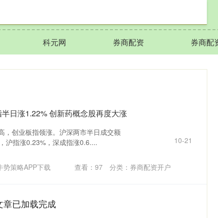
科元网
券商配资
券商配
半日涨1.22% 创新药概念股再度大涨
走高，创业板指领涨。沪深两市半日成交额
10-21
指涨0.23%，深成指涨0.6....
牛势策略APP下载
查看：
97
分类：
券商配资开户
文章已加载完成