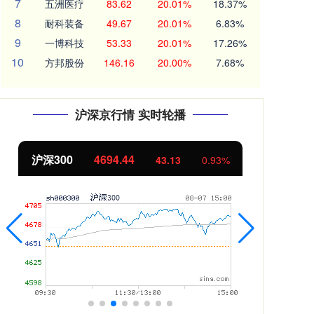
7
五洲医疗
83.62
20.01%
18.37%
8
耐科装备
49.67
20.01%
6.83%
9
一博科技
53.33
20.01%
17.26%
10
方邦股份
146.16
20.00%
7.68%
沪深京行情 实时轮播
北证50
1134.24
创
11.37
1.01%