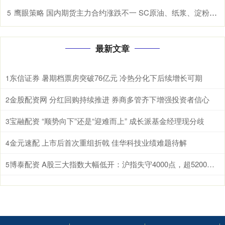
鹰眼策略 国内期货主力合约涨跌不一 SC原油、纸浆、淀粉、原木、棉花涨超1%
5
最新文章
东信证券 暑期档票房突破76亿元 冷热分化下后续增长可期
1
金股配资网 分红回购持续推进 券商多管齐下增强投资者信心
2
宝融配资 “顺势向下”还是“迎难而上” 成长派基金经理现分歧
3
金元速配 上市后首次重组折戟 佳华科技业绩难题待解
4
博泰配资 A股三大指数大幅低开：沪指失守4000点，超5200股飘绿
5