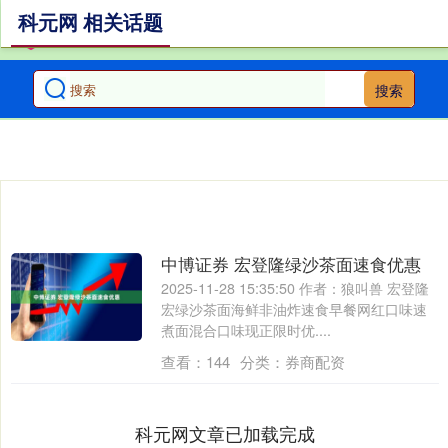
科元网 相关话题
搜索
中博证券 宏登隆绿沙茶面速食优惠
2025-11-28 15:35:50 作者：狼叫兽 宏登隆
宏绿沙茶面海鲜非油炸速食早餐网红口味速
煮面混合口味现正限时优....
查看：
144
分类：
券商配资
科元网文章已加载完成