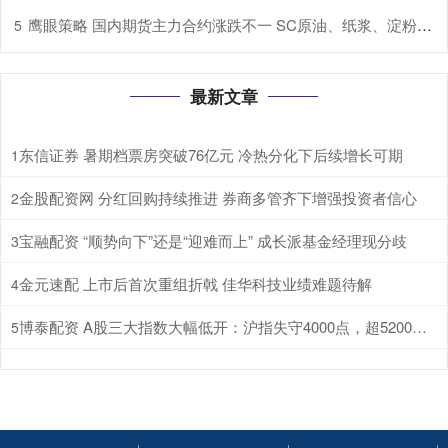
鹰眼策略 国内期货主力合约涨跌不一 SC原油、纸浆、淀粉、原木、棉花涨超1%
5
最新文章
东信证券 暑期档票房突破76亿元 冷热分化下后续增长可期
1
金股配资网 分红回购持续推进 券商多管齐下增强投资者信心
2
宝融配资 “顺势向下”还是“迎难而上” 成长派基金经理现分歧
3
金元速配 上市后首次重组折戟 佳华科技业绩难题待解
4
博泰配资 A股三大指数大幅低开：沪指失守4000点，超5200股飘绿
5