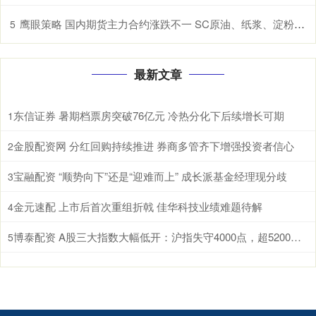
鹰眼策略 国内期货主力合约涨跌不一 SC原油、纸浆、淀粉、原木、棉花涨超1%
5
最新文章
东信证券 暑期档票房突破76亿元 冷热分化下后续增长可期
1
金股配资网 分红回购持续推进 券商多管齐下增强投资者信心
2
宝融配资 “顺势向下”还是“迎难而上” 成长派基金经理现分歧
3
金元速配 上市后首次重组折戟 佳华科技业绩难题待解
4
博泰配资 A股三大指数大幅低开：沪指失守4000点，超5200股飘绿
5