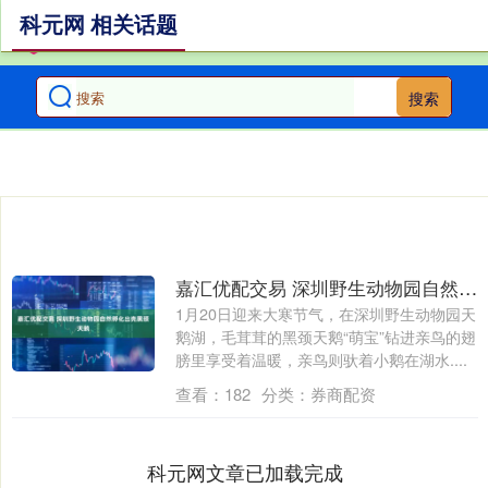
科元网 相关话题
搜索
嘉汇优配交易 深圳野生动物园自然孵化出壳黑颈天鹅
1月20日迎来大寒节气，在深圳野生动物园天
鹅湖，毛茸茸的黑颈天鹅“萌宝”钻进亲鸟的翅
膀里享受着温暖，亲鸟则驮着小鹅在湖水....
查看：
182
分类：
券商配资
科元网文章已加载完成