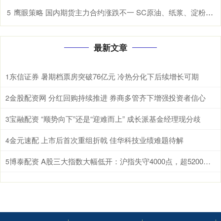
鹰眼策略 国内期货主力合约涨跌不一 SC原油、纸浆、淀粉、原木、棉花涨超1%
5
最新文章
东信证券 暑期档票房突破76亿元 冷热分化下后续增长可期
1
金股配资网 分红回购持续推进 券商多管齐下增强投资者信心
2
宝融配资 “顺势向下”还是“迎难而上” 成长派基金经理现分歧
3
金元速配 上市后首次重组折戟 佳华科技业绩难题待解
4
博泰配资 A股三大指数大幅低开：沪指失守4000点，超5200股飘绿
5